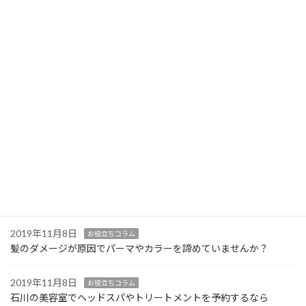
ショートヘア 外ハネ
2024年4月26日
お知らせ
GWのお知らせ
2021年11月26日
お知らせ
12月営業日と年末年始のお知らせ
2019年12月30日
スタッフの日記
年末年始のお知らせ
2019年11月8日
お役立ちコラム
メンズのカット・カラーに対応 加賀市にある【 STルキア 】
2019年11月8日
お役立ちコラム
髪のダメージが原因でパーマやカラーを諦めていませんか？
2019年11月8日
お役立ちコラム
石川の美容室でヘッドスパやトリートメントを予約するなら