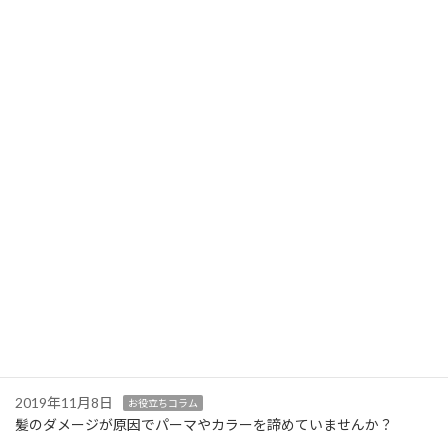
2026年7月7日
gallery
ショートヘア 外ハネ
2024年4月26日
お知らせ
GWのお知らせ
2021年11月26日
お知らせ
12月営業日と年末年始のお知らせ
2019年12月30日
スタッフの日記
年末年始のお知らせ
2019年11月8日
お役立ちコラム
メンズのカット・カラーに対応 加賀市にある【 STルキア 】
2019年11月8日
お役立ちコラム
髪のダメージが原因でパーマやカラーを諦めていませんか？